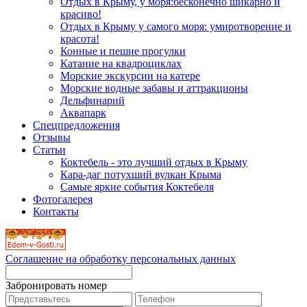
Отдых в Крыму, у моря:бесконечно шикарно и
красиво!
Отдых в Крыму у самого моря: умиротворение и
красота!
Конные и пешие прогулки
Катание на квадроциклах
Морские экскурсии на катере
Морские водные забавы и аттракционы
Дельфинарий
Аквапарк
Спецпредложения
Отзывы
Статьи
Коктебель - это лучший отдых в Крыму
Кара-даг потухший вулкан Крыма
Самые яркие события Коктебеля
Фотогалерея
Контакты
Соглашение на обработку персональных данных
Забронировать номер