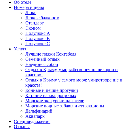
Об отеле
Номера и цены
Люкс
Люкс с балконом
Стандарт
Эконом
Полулюкс А
Полулюкс B
Полулюкс С
Услуги
Лучшие пляжи Коктебеля
Семейный отдых
Наедине с собой
Отдых в Крыму, у моря:бесконечно шикарно и
красиво!
Отдых в Крыму у самого моря: умиротворение и
красота!
Конные и пешие прогулки
Катание на квадроциклах
Морские экскурсии на катере
Морские водные забавы и аттракционы
Дельфинарий
Аквапарк
Спецпредложения
Отзывы