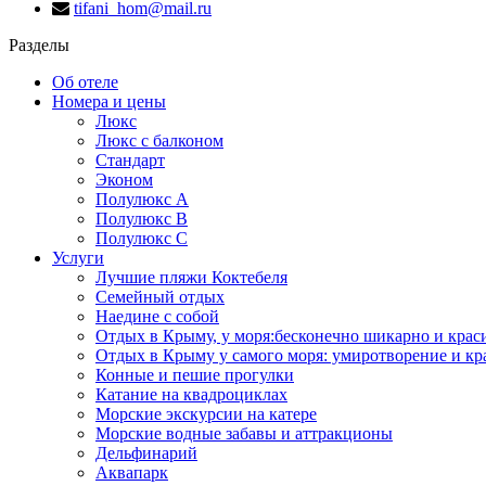
tifani_hom@mail.ru
Разделы
Об отеле
Номера и цены
Люкс
Люкс с балконом
Стандарт
Эконом
Полулюкс А
Полулюкс B
Полулюкс С
Услуги
Лучшие пляжи Коктебеля
Семейный отдых
Наедине с собой
Отдых в Крыму, у моря:бесконечно шикарно и крас
Отдых в Крыму у самого моря: умиротворение и кр
Конные и пешие прогулки
Катание на квадроциклах
Морские экскурсии на катере
Морские водные забавы и аттракционы
Дельфинарий
Аквапарк