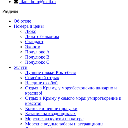
tifani_hom@mail.ru
Разделы
Об отеле
Номера и цены
Люкс
Люкс с балконом
Стандарт
Эконом
Полулюкс А
Полулюкс B
Полулюкс С
Услуги
Лучшие пляжи Коктебеля
Семейный отдых
Наедине с собой
Отдых в Крыму, у моря:бесконечно шикарно и
красиво!
Отдых в Крыму у самого моря: умиротворение и
красота!
Конные и пешие прогулки
Катание на квадроциклах
Морские экскурсии на катере
Морские водные забавы и аттракционы