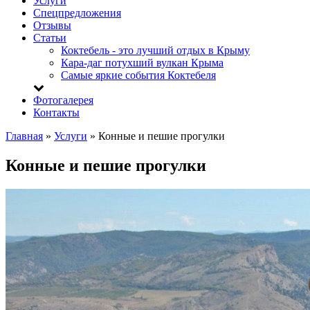
Услуги
Спецпредложения
Отзывы
Статьи
Коктебель - это лучший отдых в Крыму
Кара-даг потухший вулкан Крыма
Самые яркие события Коктебеля
Фотогалерея
Контакты
Главная
»
Услуги
»
Конные и пешие прогулки
Конные и пешие прогулки