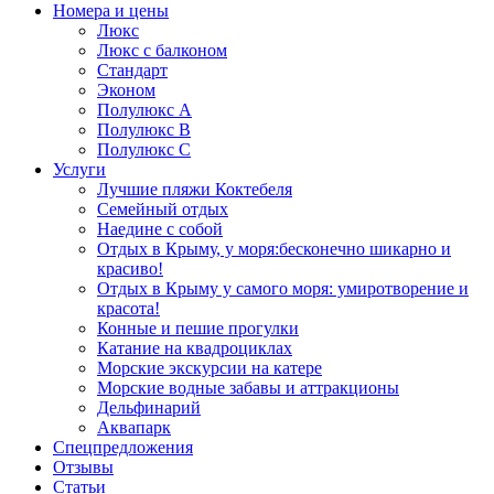
Номера и цены
Люкс
Люкс с балконом
Стандарт
Эконом
Полулюкс А
Полулюкс B
Полулюкс С
Услуги
Лучшие пляжи Коктебеля
Семейный отдых
Наедине с собой
Отдых в Крыму, у моря:бесконечно шикарно и
красиво!
Отдых в Крыму у самого моря: умиротворение и
красота!
Конные и пешие прогулки
Катание на квадроциклах
Морские экскурсии на катере
Морские водные забавы и аттракционы
Дельфинарий
Аквапарк
Спецпредложения
Отзывы
Статьи