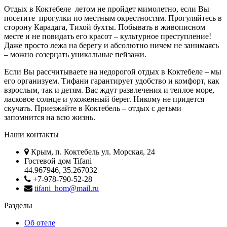
Отдых в Коктебеле летом не пройдет мимолетно, если Вы
посетите прогулки по местным окрестностям. Прогуляйтесь в
сторону Карадага, Тихой бухты. Побывать в живописном
месте и не повидать его красот – культурное преступление!
Даже просто лежа на берегу и абсолютно ничем не занимаясь
– можно созерцать уникальные пейзажи.
Если Вы рассчитываете на недорогой отдых в Коктебеле – мы
его организуем. Тифани гарантирует удобство и комфорт, как
взрослым, так и детям. Вас ждут развлечения и теплое море,
ласковое солнце и ухоженный берег. Никому не придется
скучать. Приезжайте в Коктебель – отдых с детьми
запомнится на всю жизнь.
Наши контакты
Крым, п. Коктебель ул. Морская, 24
Гостевой дом Tifani
44.967946, 35.267032
+7-978-790-52-28
tifani_hom@mail.ru
Разделы
Об отеле