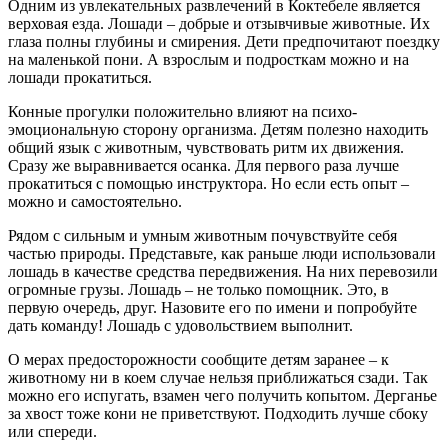
Одним из увлекательных развлечений в Коктебеле является
верховая езда. Лошади – добрые и отзывчивые животные. Их
глаза полны глубины и смирения. Дети предпочитают поездку
на маленькой пони. А взрослым и подросткам можно и на
лошади прокатиться.
Конные прогулки положительно влияют на психо-
эмоциональную сторону организма. Детям полезно находить
общий язык с животным, чувствовать ритм их движения.
Сразу же выравнивается осанка. Для первого раза лучше
прокатиться с помощью инструктора. Но если есть опыт –
можно и самостоятельно.
Рядом с сильным и умным животным почувствуйте себя
частью природы. Представьте, как раньше люди использовали
лошадь в качестве средства передвижения. На них перевозили
огромные грузы. Лошадь – не только помощник. Это, в
первую очередь, друг. Назовите его по имени и попробуйте
дать команду! Лошадь с удовольствием выполнит.
О мерах предосторожности сообщите детям заранее – к
животному ни в коем случае нельзя приближаться сзади. Так
можно его испугать, взамен чего получить копытом. Дерганье
за хвост тоже кони не приветствуют. Подходить лучше сбоку
или спереди.